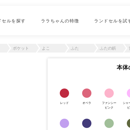
ドセルを探す
ララちゃんの特徴
ランドセルを試
ポケット
よこ
ふた
ふたの鋲
本体
レッド
オペラ
ファンシー
シャ
ピンク